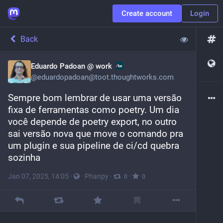
Create account
Login
Back
Eduardo Padoan @ work
@
eduardopadoan@toot.thoughtworks.com
Sempre bom lembrar de usar uma versão 
fixa de ferramentas como poetry. Um dia 
você depende de poetry export, no outro 
sai versão nova que move o comando pra 
um plugin e sua pipeline de ci/cd quebra 
sozinha
Jan 07, 2025, 14:05
·
·
Phanpy
·
·
0
0